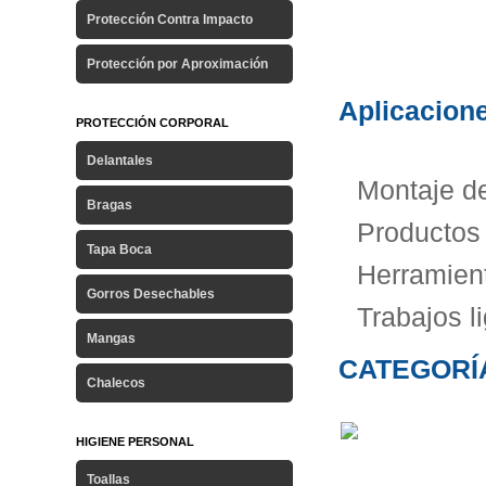
Protección Contra Impacto
Protección por Aproximación
Aplicacione
PROTECCIÓN CORPORAL
Delantales
Montaje de
Bragas
Productos 
Tapa Boca
Herramien
Gorros Desechables
Trabajos l
Mangas
CATEGORÍA
Chalecos
HIGIENE PERSONAL
Toallas