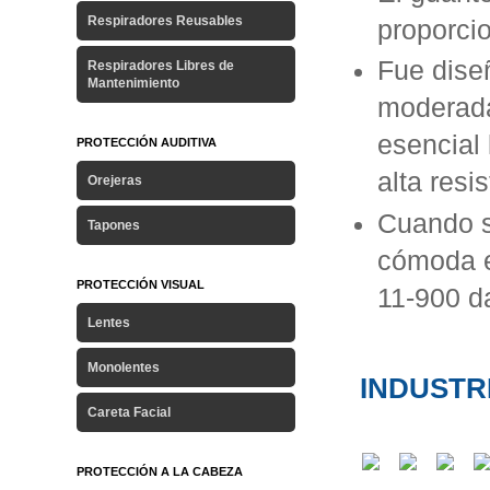
Respiradores Reusables
proporci
Fue dise
Respiradores Libres de
Mantenimiento
moderada
esencial
PROTECCIÓN AUDITIVA
alta resi
Orejeras
Cuando s
Tapones
cómoda e
PROTECCIÓN VISUAL
11-900 d
Lentes
Monolentes
INDUSTR
Careta Facial
PROTECCIÓN A LA CABEZA