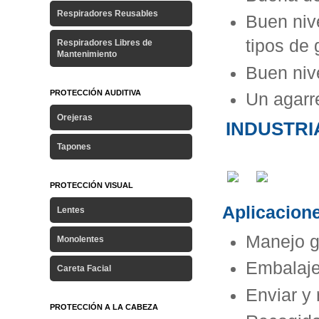
Respiradores Reusables
Buen niv
tipos de 
Respiradores Libres de
Mantenimiento
Buen nive
PROTECCIÓN AUDITIVA
Un agarr
Orejeras
INDUSTRI
Tapones
PROTECCIÓN VISUAL
Aplicacione
Lentes
Manejo g
Monolentes
Embalaj
Careta Facial
Enviar y 
PROTECCIÓN A LA CABEZA