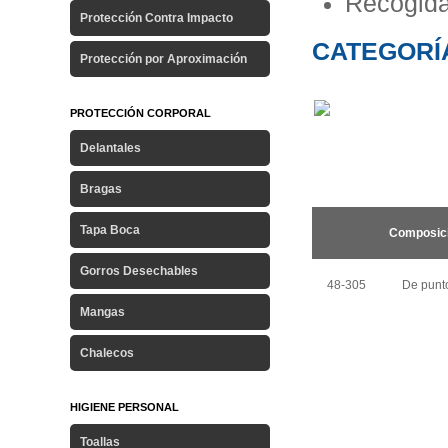
Recogida
Protección Contra Impacto
CATEGORÍA
Protección por Aproximación
PROTECCIÓN CORPORAL
Delantales
Bragas
Tapa Boca
Composic
Gorros Desechables
48-305
De punt
Mangas
Chalecos
HIGIENE PERSONAL
Toallas