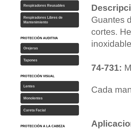
Descripc
Respiradores Reusables
Guantes d
Respiradores Libres de
Mantenimiento
cortes. H
PROTECCIÓN AUDITIVA
inoxidable
Orejeras
Tapones
74-731:
Ma
PROTECCIÓN VISUAL
Lentes
Cada mano
Monolentes
Careta Facial
Aplicaci
PROTECCIÓN A LA CABEZA