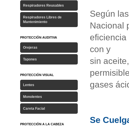
Respiradores Reusables
Según las
Respiradores Libres de
Mantenimiento
Nacional 
eficiencia
PROTECCIÓN AUDITIVA
con y
Orejeras
sin aceite
Tapones
permisible
PROTECCIÓN VISUAL
gases ácid
Lentes
Monolentes
Careta Facial
Se Cuelga
PROTECCIÓN A LA CABEZA