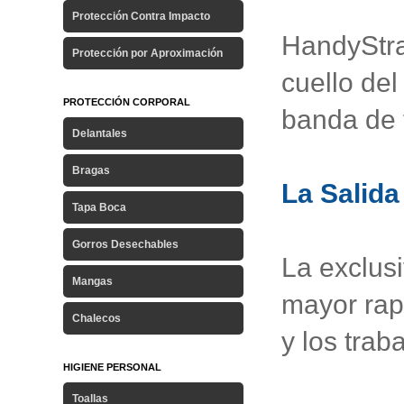
Protección Contra Impacto
HandyStra
Protección por Aproximación
cuello del
PROTECCIÓN CORPORAL
banda de 
Delantales
Bragas
La Salida
Tapa Boca
Gorros Desechables
La exclus
Mangas
mayor rapi
Chalecos
y los trab
HIGIENE PERSONAL
Toallas