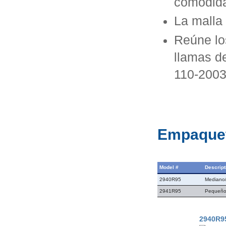
comodida
La malla
Reúne los
llamas d
110-2003
Empaque
Model #
Descript
2940R95
Mediano
2941R95
Pequeñ
2940R9