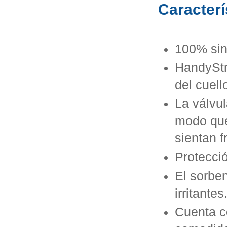
Caracterí
100% si
HandyStr
del cuell
La válvu
modo que
sientan f
Protecció
El sorben
irritantes
Cuenta c