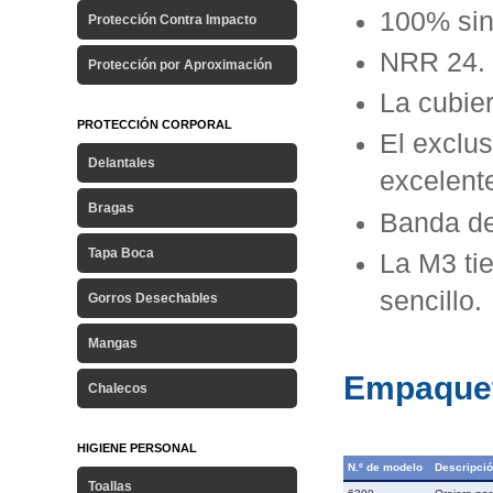
100% si
Protección Contra Impacto
NRR 24.
Protección por Aproximación
La cubier
PROTECCIÓN CORPORAL
El exclus
Delantales
excelent
Bragas
Banda de 
Tapa Boca
La M3 ti
sencillo.
Gorros Desechables
Mangas
Empaque
Chalecos
HIGIENE PERSONAL
N.º de modelo
Descripci
Toallas