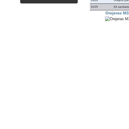
6300
Orejera pa
6105
Kit sanitari
Orejeras M3