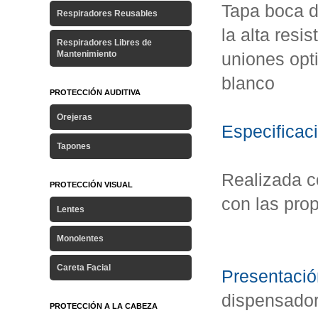
Tapa boca d
Respiradores Reusables
la alta resi
Respiradores Libres de
Mantenimiento
uniones opti
blanco
PROTECCIÓN AUDITIVA
Orejeras
Especificac
Tapones
Realizada co
PROTECCIÓN VISUAL
con las prop
Lentes
Monolentes
Careta Facial
Presentació
dispensador
PROTECCIÓN A LA CABEZA