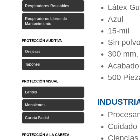
Látex Gu
Respiradores Reusables
Azul
Respiradores Libres de
Mantenimiento
15-mil
Sin polv
PROTECCIÓN AUDITIVA
Orejeras
300 mm. 
Acabado 
Tapones
500 Piez
PROTECCIÓN VISUAL
Lentes
INDUSTRI
Monolentes
Procesam
Careta Facial
Cuidado 
PROTECCIÓN A LA CABEZA
Ciencias