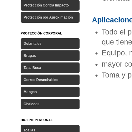
Protección Contra Impacto
Protección por Aproximación
Aplicacione
Todo el 
PROTECCIÓN CORPORAL
que tien
Delantales
Equipo, 
Bragas
mayor co
Tapa Boca
Toma y p
Gorros Desechables
Mangas
Chalecos
HIGIENE PERSONAL
Toallas